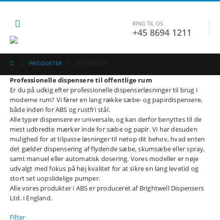
RING TIL OS
+45 8694 1211
PRODUKTER
DISPENSERE
Professionelle dispensere til offentlige rum
Er du på udkig efter professionelle dispenserløsninger til brug i
moderne rum? Vi fører en lang række sæbe- og papirdispensere,
både inden for ABS og rustfri stål.
Alle typer dispensere er universale, og kan derfor benyttes til de
mest udbredte mærker inde for sæbe og papir. Vi har desuden
mulighed for at tilpasse løsninger til netop dit behov, hvad enten
det gælder dispensering af flydende sæbe, skumsæbe eller spray,
samt manuel eller automatisk dosering. Vores modeller er nøje
udvalgt med fokus på høj kvalitet for at sikre en lang levetid og
stort set uopslidelige pumper.
Alle vores produkter i ABS er produceret af Brightwell Dispensers
Ltd. i England.
Filter