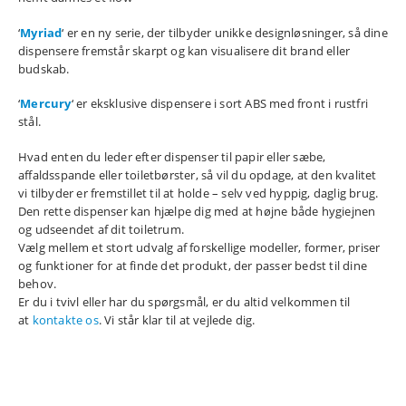
‘
Myriad
‘ er en ny serie, der tilbyder unikke designløsninger, så dine
dispensere fremstår skarpt og kan visualisere dit brand eller
budskab.
‘
Mercury
‘ er eksklusive dispensere i sort ABS med front i rustfri
stål.
Hvad enten du leder efter dispenser til papir eller sæbe,
affaldsspande eller toiletbørster, så vil du opdage, at den kvalitet
vi tilbyder er fremstillet til at holde – selv ved hyppig, daglig brug.
Den rette dispenser kan hjælpe dig med at højne både hygiejnen
og udseendet af dit toiletrum.
Vælg mellem et stort udvalg af forskellige modeller, former, priser
og funktioner for at finde det produkt, der passer bedst til dine
behov.
Er du i tvivl eller har du spørgsmål, er du altid velkommen til
at
kontakte os
. Vi står klar til at vejlede dig.