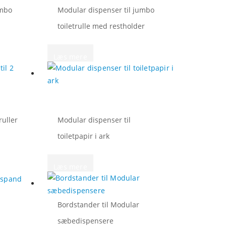
umbo
Modular dispenser til jumbo
toiletrulle med restholder
Læs mere
ruller
Modular dispenser til
toiletpapir i ark
Læs mere
Bordstander til Modular
sæbedispensere