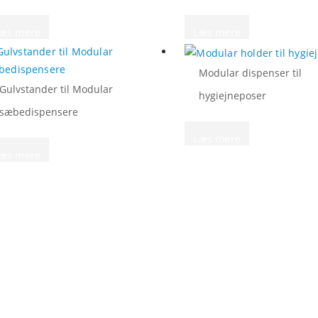
æs mere
Læs mere
Modular dispenser til
Gulvstander til Modular
hygiejneposer
sæbedispensere
Læs mere
æs mere