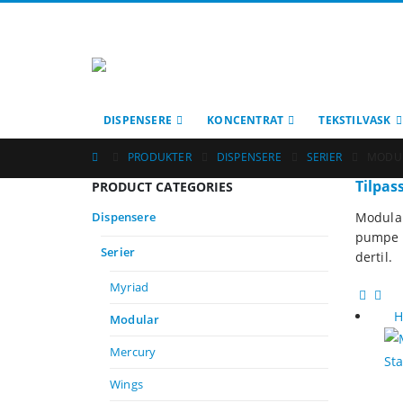
DISPENSERE
KONCENTRAT
TEKSTILVASK
PRODUKTER
DISPENSERE
SERIER
MODU
Tilpas
PRODUCT CATEGORIES
Dispensere
Modular
pumpe t
Serier
dertil.
Myriad
H
Modular
Mercury
Wings