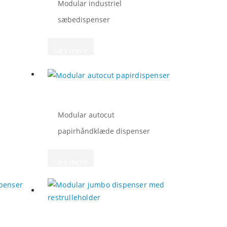
Modular industriel
sæbedispenser
Læs mere
Modular autocut
papirhåndklæde dispenser
Læs mere