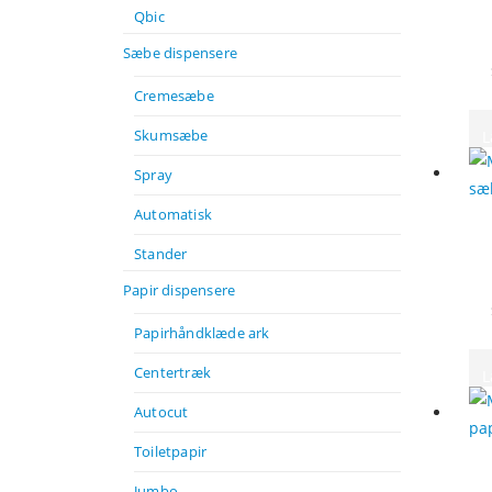
Qbic
Sæbe dispensere
Cremesæbe
Skumsæbe
L
Spray
Automatisk
Stander
Papir dispensere
Papirhåndklæde ark
Centertræk
L
Autocut
Toiletpapir
Jumbo