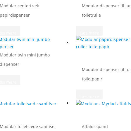
Modular centertræk
Modular dispenser til j
papirdispenser
toiletrulle
æs mere
Læs mere
Modular twin mini jumbo
dispenser
Modular dispenser til to 
toiletpapir
æs mere
Læs mere
Modular toiletsæde sanitiser
Affaldsspand