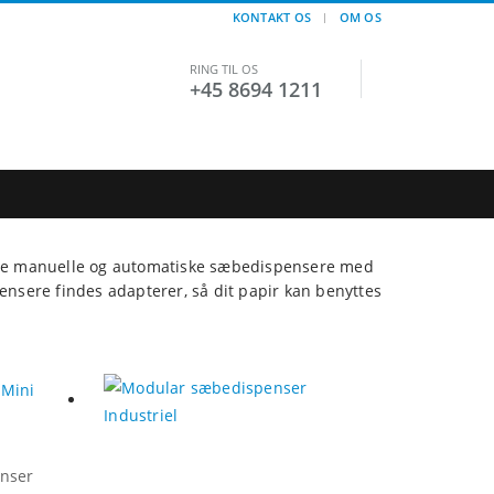
KONTAKT OS
OM OS
RING TIL OS
+45 8694 1211
både manuelle og automatiske sæbedispensere med
ensere findes adapterer, så dit papir kan benyttes
nser