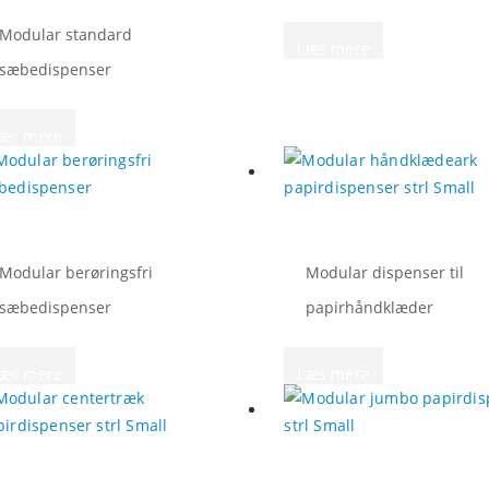
Modular standard
Læs mere
sæbedispenser
æs mere
Modular berøringsfri
Modular dispenser til
sæbedispenser
papirhåndklæder
æs mere
Læs mere